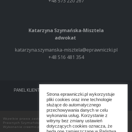
+48 573 220 267
Katarzyna Szymańska-Misztela
adwokat
katarzyna.szymanska-misztela@eprawniczki.pl
+48 516 481 354
PANEL KLIENTA
REGULAMIN
POLITYKA PRYWATNOŚCI
Strona eprawniczki.pl wykorzystuje
KONTAKT
pliki cookies oraz inne technologie
służące do automatycznego
przechowywania danych w celu
wykonania usług. Korzystanie z
Wszelkie prawa zastrzeżone przez Kancelaria Adwokatów i Radców
witryny bez zmiany ustawień
Prawnych Szymańska Misztela Zwierzyńska
dotyczących cookies oznacza, że
Wykonanie
creemo.pl
będą one zamieszczane w Państwa