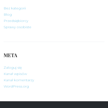
Bez kategorii
Blog
Przedsiębiorcy
Sprawy osobiste
META
Zaloguj się
Kanał wpisów
Kanał komentarzy
WordPress.org