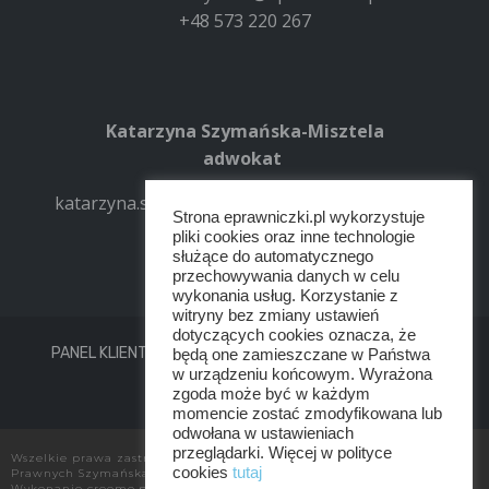
+48 573 220 267
Katarzyna Szymańska-Misztela
adwokat
katarzyna.szymanska-misztela@eprawniczki.pl
Strona eprawniczki.pl wykorzystuje
+48 516 481 354
pliki cookies oraz inne technologie
służące do automatycznego
przechowywania danych w celu
wykonania usług. Korzystanie z
witryny bez zmiany ustawień
dotyczących cookies oznacza, że
PANEL KLIENTA
REGULAMIN
POLITYKA PRYWATNOŚCI
będą one zamieszczane w Państwa
w urządzeniu końcowym. Wyrażona
KONTAKT
zgoda może być w każdym
momencie zostać zmodyfikowana lub
odwołana w ustawieniach
przeglądarki. Więcej w polityce
Wszelkie prawa zastrzeżone przez Kancelaria Adwokatów i Radców
cookies
tutaj
Prawnych Szymańska Misztela Zwierzyńska
Wykonanie
creemo.pl