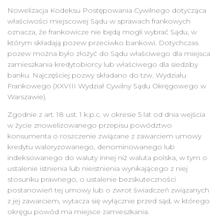
Nowelizacja Kodeksu Postępowania Cywilnego dotycząca
właściwości miejscowej Sądu w sprawach frankowych
oznacza, że frankowicze nie będą mogli wybrać Sądu, w
którym składają pozew przeciwko bankowi. Dotychczas
pozew można było złożyć do Sądu właściwego dla miejsca
zamieszkania kredytobiorcy lub właściwego dla siedziby
banku. Najczęściej pozwy składano do tzw. Wydziału
Frankowego (XXVIII Wydział Cywilny Sądu Okręgowego w
Warszawie).
Zgodnie z art. 18 ust. 1 k.p.c. w okresie 5 lat od dnia wejścia
w życie znowelizowanego przepisu powództwo
konsumenta o roszczenie związane z zawarciem umowy
kredytu waloryzowanego, denominowanego lub
indeksowanego do waluty innej niż waluta polska, w tym o
ustalenie istnienia lub nieistnienia wynikającego z niej
stosunku prawnego, o ustalenie bezskuteczności
postanowień tej umowy lub o zwrot świadczeń związanych
z jej zawarciem, wytacza się wyłącznie przed sąd, w którego
okręgu powód ma miejsce zamieszkania.