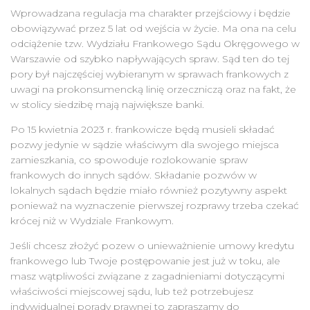
Wprowadzana regulacja ma charakter przejściowy i będzie
obowiązywać przez 5 lat od wejścia w życie. Ma ona na celu
odciążenie tzw. Wydziału Frankowego Sądu Okręgowego w
Warszawie od szybko napływających spraw. Sąd ten do tej
pory był najczęściej wybieranym w sprawach frankowych z
uwagi na prokonsumencką linię orzeczniczą oraz na fakt, że
w stolicy siedzibę mają największe banki.
Po 15 kwietnia 2023 r. frankowicze będą musieli składać
pozwy jedynie w sądzie właściwym dla swojego miejsca
zamieszkania, co spowoduje rozlokowanie spraw
frankowych do innych sądów. Składanie pozwów w
lokalnych sądach będzie miało również pozytywny aspekt
ponieważ na wyznaczenie pierwszej rozprawy trzeba czekać
krócej niż w Wydziale Frankowym.
Jeśli chcesz złożyć pozew o unieważnienie umowy kredytu
frankowego lub Twoje postępowanie jest już w toku, ale
masz wątpliwości związane z zagadnieniami dotyczącymi
właściwości miejscowej sądu, lub też potrzebujesz
indywidualnej porady prawnej to zapraszamy do