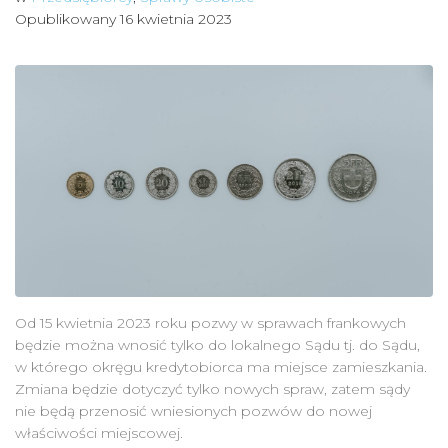
Opublikowany
16 kwietnia 2023
Od 15 kwietnia 2023 roku pozwy w sprawach frankowych
będzie można wnosić tylko do lokalnego Sądu tj. do Sądu,
w którego okręgu kredytobiorca ma miejsce zamieszkania.
Zmiana będzie dotyczyć tylko nowych spraw, zatem sądy
nie będą przenosić wniesionych pozwów do nowej
właściwości miejscowej.