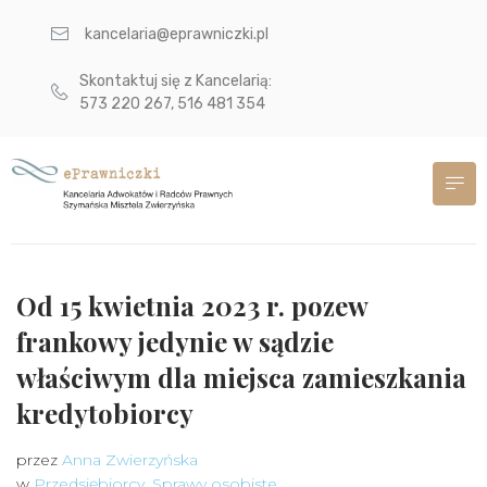
kancelaria@eprawniczki.pl
Skontaktuj się z Kancelarią:
573 220 267, 516 481 354
Od 15 kwietnia 2023 r. pozew
frankowy jedynie w sądzie
właściwym dla miejsca zamieszkania
kredytobiorcy
przez
Anna Zwierzyńska
w
Przedsiębiorcy
,
Sprawy osobiste